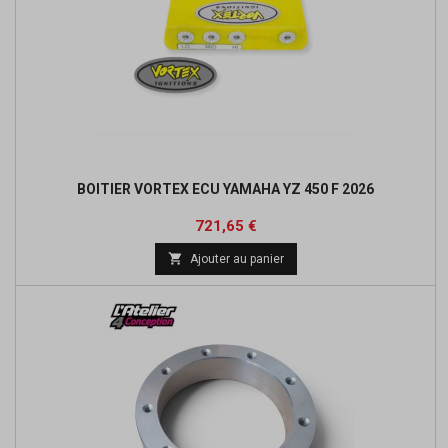
BOITIER VORTEX ECU YAMAHA YZ 450 F 2026
Prix
Prix
721,65 €
de

Ajouter au panier
base