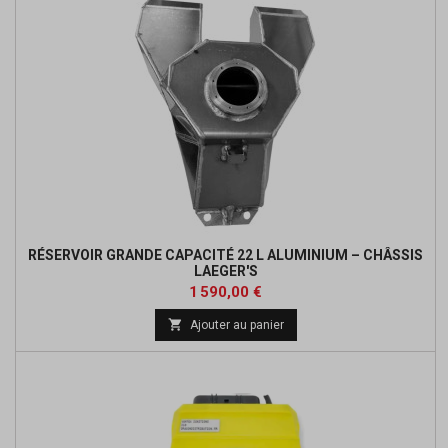
RÉSERVOIR GRANDE CAPACITÉ 22 L ALUMINIUM – CHÂSSIS
LAEGER'S
Prix
1 590,00 €

Ajouter au panier