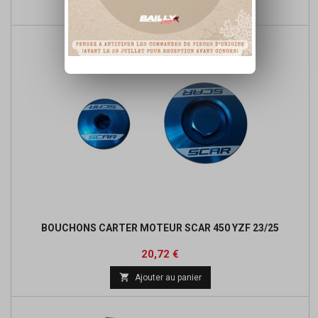
de

Ajouter au panier
base
BOUCHONS CARTER MOTEUR SCAR 450 YZF 23/25
Prix
Prix
20,72 €
de

Ajouter au panier
base