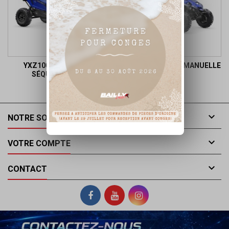
YXZ1000R SS (BOITE
YXZ1000R ( BOITE MANUELLE
SÉQUENTIELLE)
)

NOTRE SOCIÉTÉ

VOTRE COMPTE

CONTACT