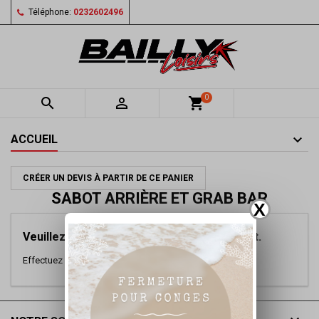
Téléphone:
0232602496
0


shopping_cart
ACCUEIL
CRÉER UN DEVIS À PARTIR DE CE PANIER
SABOT ARRIÈRE ET GRAB BAR
X
Veuillez nous excuser pour le désagrément.
Effectuez une nouvelle recherche