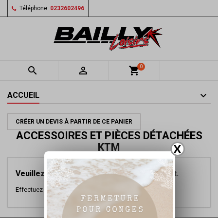
Téléphone:
0232602496
0


shopping_cart
ACCUEIL
CRÉER UN DEVIS À PARTIR DE CE PANIER
ACCESSOIRES ET PIÈCES DÉTACHÉES
KTM
X
Veuillez nous excuser pour le désagrément.
Effectuez une nouvelle recherche