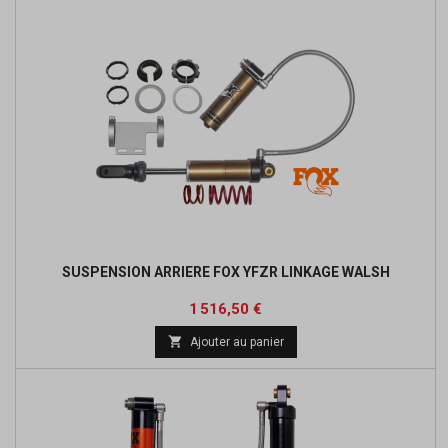
SUSPENSION ARRIERE FOX YFZR LINKAGE WALSH
Prix
1 516,50 €

Ajouter au panier