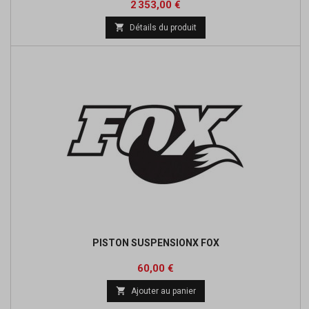
Prix
2 353,00 €

Détails du produit
PISTON SUSPENSIONX FOX
Prix
60,00 €

Ajouter au panier