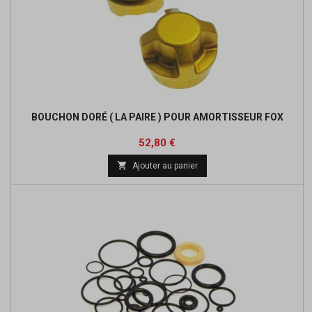
BOUCHON DORÉ ( LA PAIRE ) POUR AMORTISSEUR FOX
Prix
Prix
52,80 €
de

Ajouter au panier
base