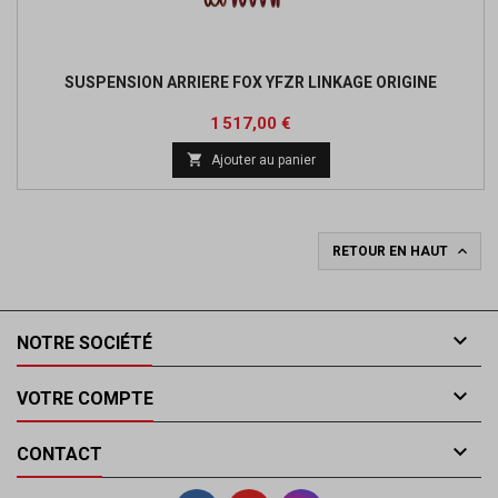
SUSPENSION ARRIERE FOX YFZR LINKAGE ORIGINE
Prix
1 517,00 €

Ajouter au panier

RETOUR EN HAUT

NOTRE SOCIÉTÉ

VOTRE COMPTE

CONTACT