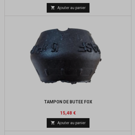

Ajouter au panier
TAMPON DE BUTEE FOX
Prix
15,48 €

Ajouter au panier