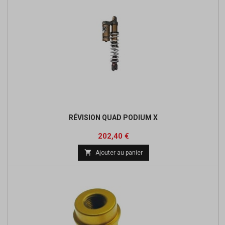
RÉVISION QUAD PODIUM X
Prix
Prix
202,40 €
de

Ajouter au panier
base