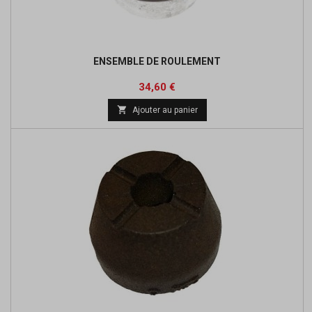
ENSEMBLE DE ROULEMENT
Prix
34,60 €

Ajouter au panier