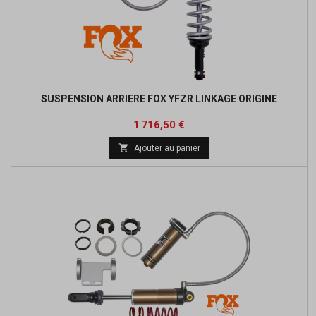
SUSPENSION ARRIERE FOX YFZR LINKAGE ORIGINE
Prix
1 716,50 €

Ajouter au panier