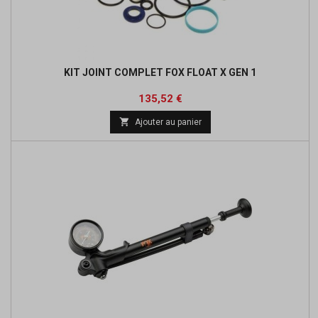
KIT JOINT COMPLET FOX FLOAT X GEN 1
Prix
Prix
135,52 €
de

Ajouter au panier
base