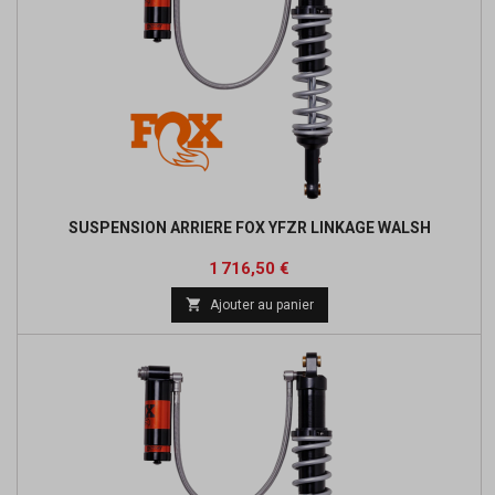
SUSPENSION ARRIERE FOX YFZR LINKAGE WALSH
Prix
1 716,50 €

Ajouter au panier