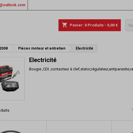
rs@outlook.com
shopping_cart
Panier:
0
Produits - 0,00 €
 2008
Pièces moteur et entretien
Electricité
Electricité
Bougie ,CDI ,contacteur à clef,stator,régulateur,antiparasite
oduits.