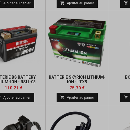
de
de



Ajouter au panier
Ajouter au panier
base
base
TERIE BS BATTERY
BATTERIE SKYRICH LITHIUM-
BO
IUM-ION - BSLI-03
ION - LTX9
Prix
Prix
Prix
Prix
110,21 €
75,70 €
de
de



Ajouter au panier
Ajouter au panier
base
base