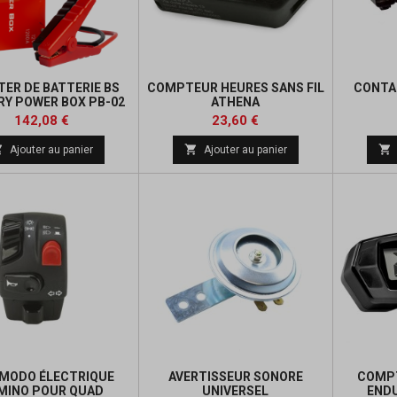
ER DE BATTERIE BS
COMPTEUR HEURES SANS FIL
CONTAC
RY POWER BOX PB-02
ATHENA
Prix
Prix
Prix
Prix
142,08 €
23,60 €
de
de



Ajouter au panier
Ajouter au panier
base
base
MODO ÉLECTRIQUE
AVERTISSEUR SONORE
COMPT
MINO POUR QUAD
UNIVERSEL
ENDU