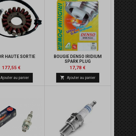
R HAUTE SORTIE
BOUGIE DENSO IRIDIUM
SPARK PLUG
Prix
Prix
Prix
Prix
177,55 €
17,78 €
de
de

Ajouter au panier
Ajouter au panier
base
base