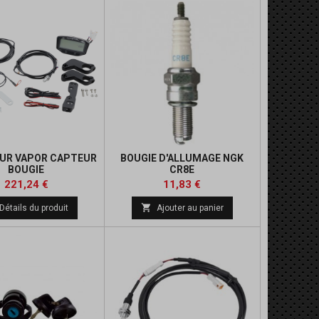
UR VAPOR CAPTEUR
BOUGIE D'ALLUMAGE NGK
BOUGIE
CR8E
Prix
Prix
Prix
Prix
221,24 €
11,83 €
de
de

Détails du produit
Ajouter au panier
base
base