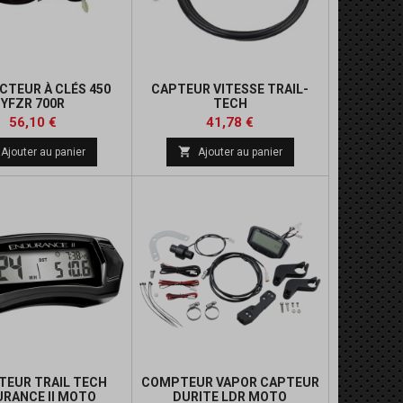
TEUR À CLÉS 450
CAPTEUR VITESSE TRAIL-
YFZR 700R
TECH
Prix
Prix
56,10 €
41,78 €

Ajouter au panier
Ajouter au panier
EUR TRAIL TECH
COMPTEUR VAPOR CAPTEUR
RANCE II MOTO
DURITE LDR MOTO