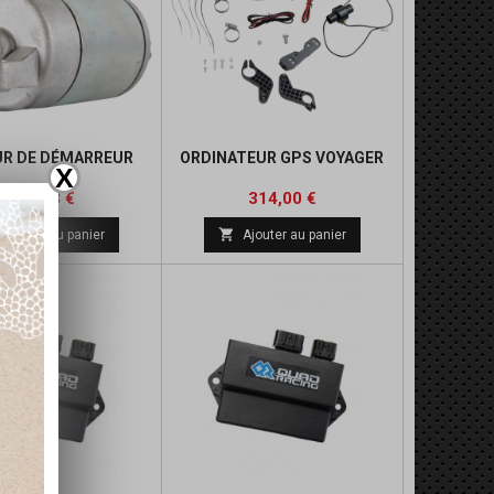
R DE DÉMARREUR
ORDINATEUR GPS VOYAGER
X
Prix
Prix
Prix
Prix
115,43 €
314,00 €
de
de

Ajouter au panier
Ajouter au panier
base
base