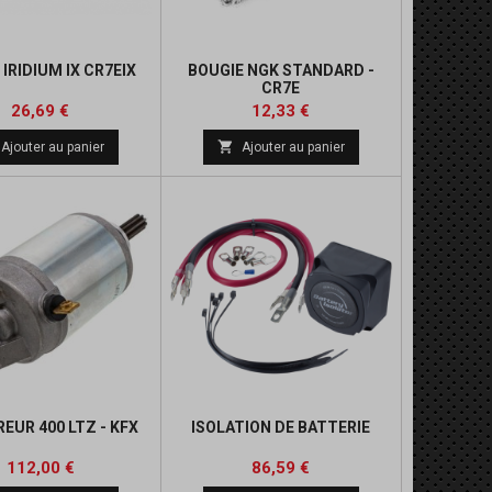
 IRIDIUM IX CR7EIX
BOUGIE NGK STANDARD -
CR7E
Prix
Prix
Prix
Prix
26,69 €
12,33 €
de
de

Ajouter au panier
Ajouter au panier
base
base
EUR 400 LTZ - KFX
ISOLATION DE BATTERIE
Prix
Prix
Prix
Prix
112,00 €
86,59 €