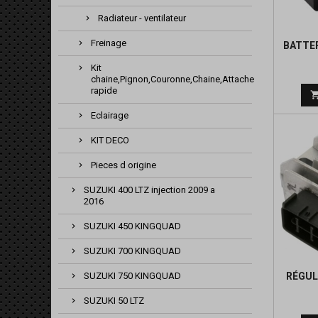
Radiateur - ventilateur
Freinage
BATTER
Kit
chaine,Pignon,Couronne,Chaine,Attache
rapide
Eclairage
KIT DECO
Pieces d origine
SUZUKI 400 LTZ injection 2009 a
2016
SUZUKI 450 KINGQUAD
SUZUKI 700 KINGQUAD
RÉGUL
SUZUKI 750 KINGQUAD
SUZUKI 50 LTZ