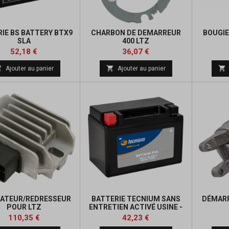
IE BS BATTERY BTX9
CHARBON DE DEMARREUR
BOUGIE
SLA
400 LTZ
Prix
Prix
Prix
Prix
52,18 €
36,07 €
de
de



Ajouter au panier
Ajouter au panier
base
base
ATEUR/REDRESSEUR
BATTERIE TECNIUM SANS
DÉMARR
POUR LTZ
ENTRETIEN ACTIVÉ USINE -
BTX9
Prix
Prix
Prix
Prix
110,35 €
42,23 €