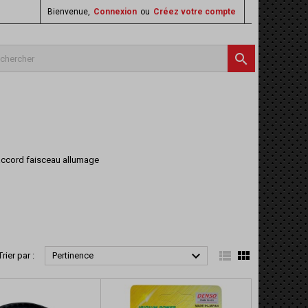
Bienvenue,
Connexion
ou
Créez votre compte

,raccord faisceau allumage



Trier par :
Pertinence