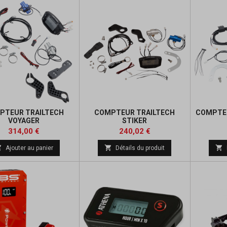
PTEUR TRAILTECH
COMPTEUR TRAILTECH
COMPTE
VOYAGER
STIKER
Prix
Prix
Prix
314,00 €
240,02 €
de



Ajouter au panier
Détails du produit
base