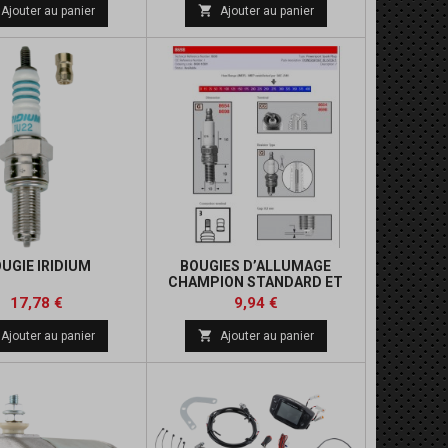
de
de

Ajouter au panier
Ajouter au panier
base
base
UGIE IRIDIUM
BOUGIES D’ALLUMAGE
CHAMPION STANDARD ET
AVEC RÉSISTANCE
Prix
Prix
Prix
Prix
17,78 €
9,94 €
de
de

Ajouter au panier
Ajouter au panier
base
base