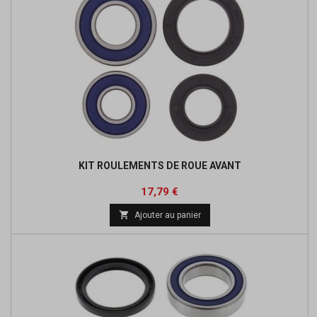
KIT ROULEMENTS DE ROUE AVANT
Prix
Prix
17,79 €
de

Ajouter au panier
base