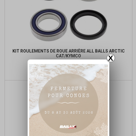
KIT ROULEMENTS DE ROUE ARRIÈRE ALL BALLS ARCTIC
CAT/KYMCO
X
Prix
Prix
37,90 €
de

Ajouter au panier
base