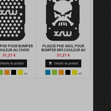
 PHD POUR BUMPER
PLAQUE PHD SKUL POUR
OULEUR AU CHOIX
BUMPER XR9 COULEUR AU
CHOIX
Prix
Prix
Prix
Prix
31,21 €
31,21 €
de
de

Détails du produit
Détails du produit
base
base
Vert
Orange
Noir
Jaune
Bleu
Vert
Orange
Noir
Jaune
+1
+1