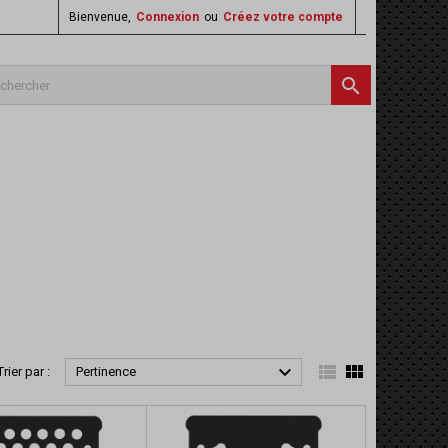
Bienvenue,
Connexion
ou
Créez votre compte




Trier par :
Pertinence