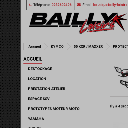
Téléphone:
0232602496
Email:
boutiquebailly-loisi
Accueil
KYMCO
50 KXR / MAXXER
PROTEC
ACCUEIL
DESTOCKAGE
LOCATION
PRESTATION ATELIER
ESPACE SSV
Il y a 4 pro
PROTOTYPES MOTEUR MOTO
YAMAHA