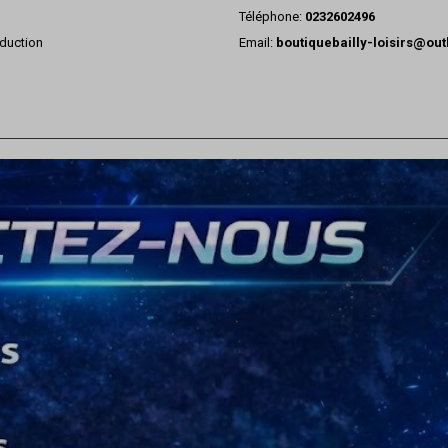
Téléphone:
0232602496
duction
Email:
boutiquebailly-loisirs@ou