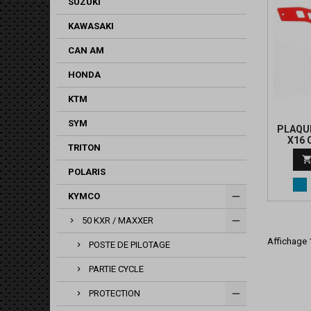
SUZUKI
KAWASAKI
CAN AM
HONDA
KTM
SYM
PLAQU
X16 
TRITON
POLARIS
Bl
KYMCO
50 KXR / MAXXER
Affichage 1
POSTE DE PILOTAGE
PARTIE CYCLE
PROTECTION