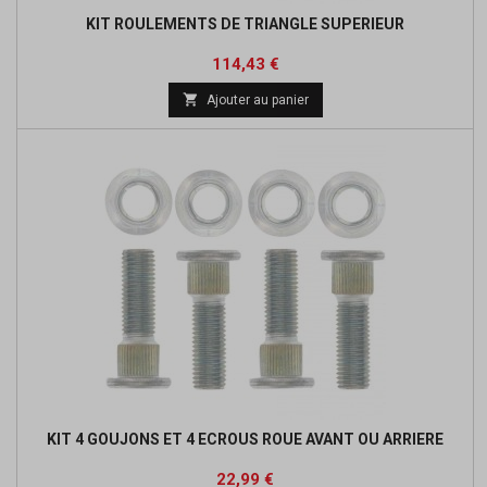
KIT ROULEMENTS DE TRIANGLE SUPERIEUR
Prix
Prix
114,43 €
de

Ajouter au panier
base
KIT 4 GOUJONS ET 4 ECROUS ROUE AVANT OU ARRIERE
Prix
Prix
22,99 €