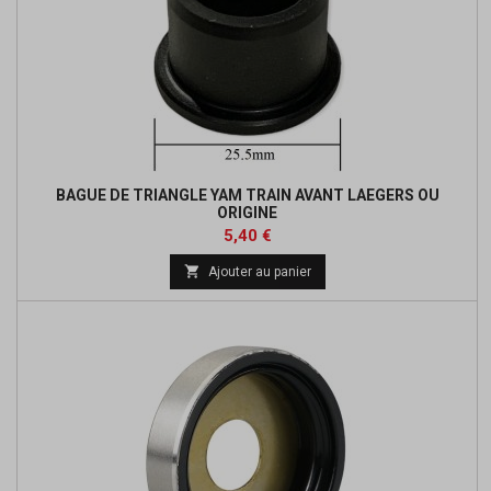
BAGUE DE TRIANGLE YAM TRAIN AVANT LAEGERS OU
ORIGINE
Prix
Prix
5,40 €
de

Ajouter au panier
base