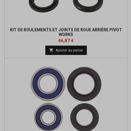
KIT DE ROULEMENTS ET JOINTS DE ROUE ARRIÈRE PIVOT
WORKS
Prix
Prix
46,87 €
de

Ajouter au panier
base