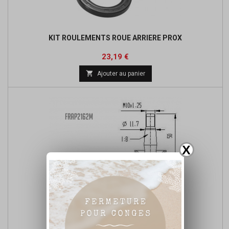
KIT ROULEMENTS ROUE ARRIERE PROX
Prix
Prix
23,19 €
de

Ajouter au panier
base
X