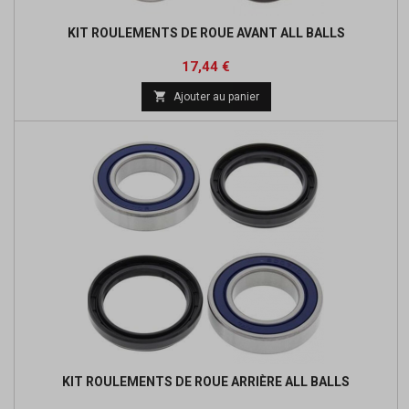
KIT ROULEMENTS DE ROUE AVANT ALL BALLS
Prix
Prix
17,44 €
de

Ajouter au panier
base
KIT ROULEMENTS DE ROUE ARRIÈRE ALL BALLS