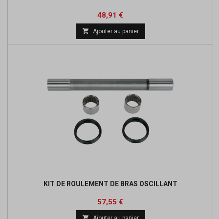
Prix
Prix
48,91 €
de

Ajouter au panier
base
KIT DE ROULEMENT DE BRAS OSCILLANT
Prix
Prix
57,55 €
de

Ajouter au panier