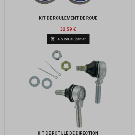
KIT DE ROULEMENT DE ROUE
Prix
Prix
32,59 €
de

Ajouter au panier
base
KIT DE ROTULE DE DIRECTION