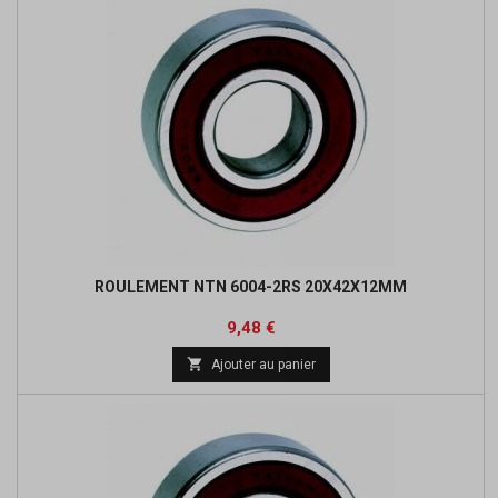
ROULEMENT NTN 6004-2RS 20X42X12MM
Prix
Prix
9,48 €
de

Ajouter au panier
base