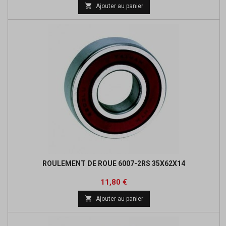
de

Ajouter au panier
base
ROULEMENT DE ROUE 6007-2RS 35X62X14
Prix
Prix
11,80 €
de

Ajouter au panier
base