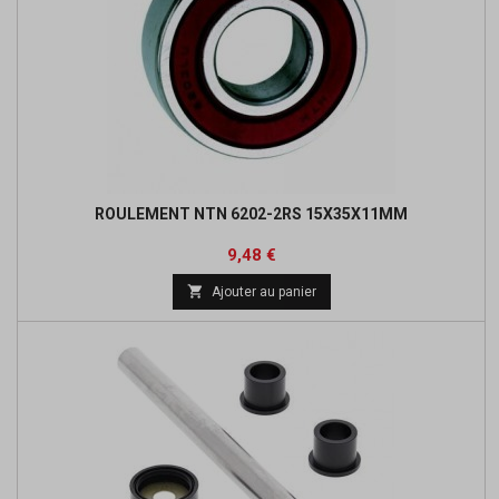
ROULEMENT NTN 6202-2RS 15X35X11MM
Prix
Prix
9,48 €
de

Ajouter au panier
base