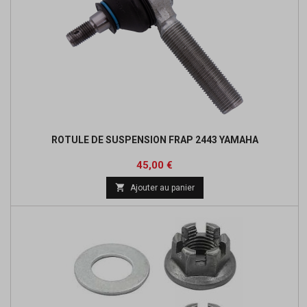
ROTULE DE SUSPENSION FRAP 2443 YAMAHA
Prix
45,00 €

Ajouter au panier