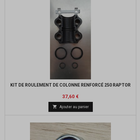
KIT DE ROULEMENT DE COLONNE RENFORCÉ 250 RAPTOR
Prix
Prix
37,60 €
de

Ajouter au panier
base