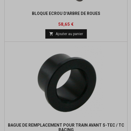
BLOQUE ECROU D'ARBRE DE ROUES
Prix
Prix
58,65 €
de

Ajouter au panier
base
BAGUE DE REMPLACEMENT POUR TRAIN AVANT S-TEC / TC
RACING