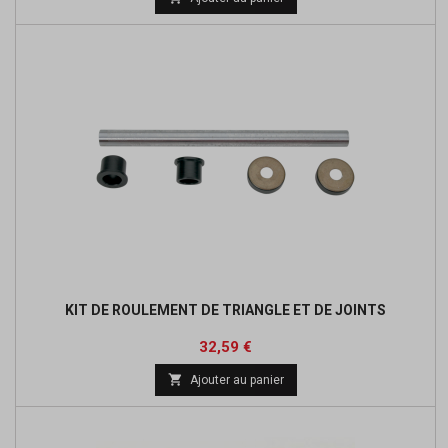
base
KIT DE ROULEMENT DE TRIANGLE ET DE JOINTS
Prix
Prix
32,59 €
de

Ajouter au panier
base