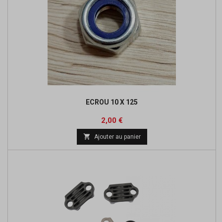
ECROU 10 X 125
Prix
2,00 €

Ajouter au panier