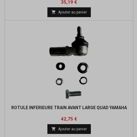
Prix
Prix
35,19 €
de

Ajouter au panier
base
ROTULE INFERIEURE TRAIN AVANT LARGE QUAD YAMAHA
Prix
Prix
42,75 €
de

Ajouter au panier
base