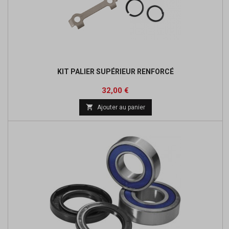
KIT PALIER SUPÉRIEUR RENFORCÉ
Prix
Prix
32,00 €
de

Ajouter au panier
base