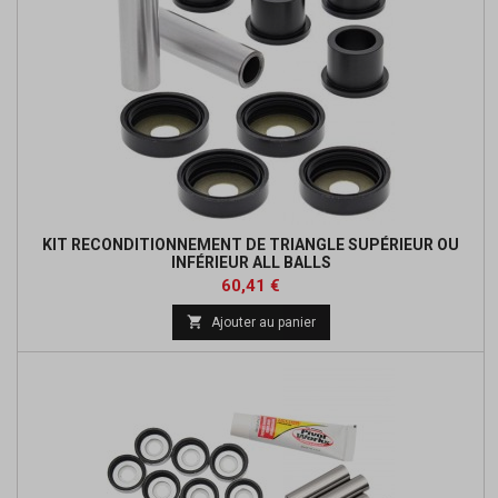
KIT RECONDITIONNEMENT DE TRIANGLE SUPÉRIEUR OU
INFÉRIEUR ALL BALLS
Prix
Prix
60,41 €
de

Ajouter au panier
base