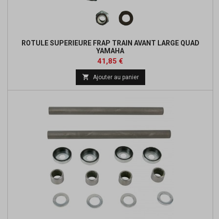
ROTULE SUPERIEURE FRAP TRAIN AVANT LARGE QUAD
YAMAHA
Prix
Prix
41,85 €
de

Ajouter au panier
base