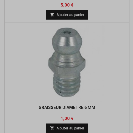
Prix
5,00 €

Ajouter au panier
GRAISSEUR DIAMETRE 6 MM
Prix
1,00 €

Ajouter au panier