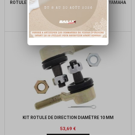
ROTULE SUPERIEURE TRAIN AVANT LARGE QUAD YAMAHA
Prix
Prix
38,25 €
de

Ajouter au panier
base
KIT ROTULE DE DIRECTION DIAMÈTRE 10 MM
Prix
Prix
53,69 €