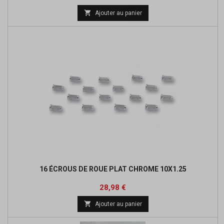
de

Ajouter au panier
base
16 ÉCROUS DE ROUE PLAT CHROME 10X1.25
Prix
28,98 €

Ajouter au panier