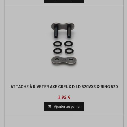
base
ATTACHE À RIVETER AXE CREUX D.I.D 520VX3 X-RING 520
Prix
Prix
3,92 €
de

Ajouter au panier
base