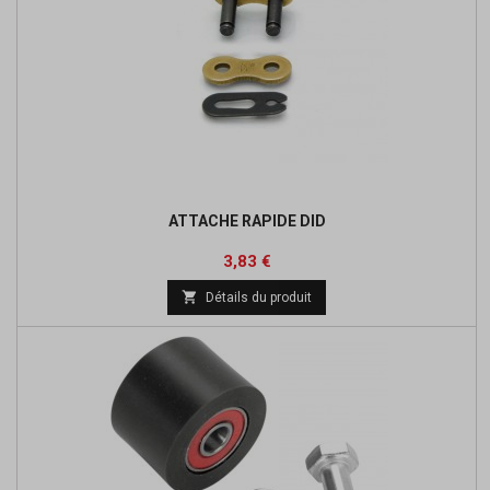
ATTACHE RAPIDE DID
Prix
Prix
3,83 €
de

Détails du produit
base