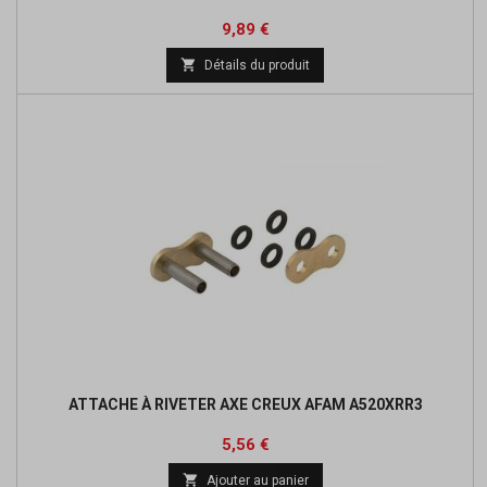
Prix
Prix
9,89 €
de

Détails du produit
base
ATTACHE À RIVETER AXE CREUX AFAM A520XRR3
Prix
Prix
5,56 €
de

Ajouter au panier