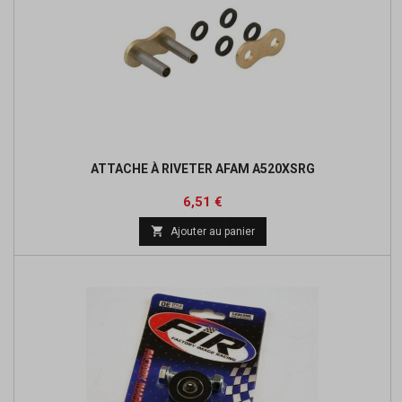
ATTACHE À RIVETER AFAM A520XSRG
Prix
Prix
6,51 €
de

Ajouter au panier
base