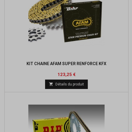
KIT CHAINE AFAM SUPER RENFORCE KFX
Prix
Prix
123,25 €
de

Détails du produit
base