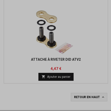
ATTACHE À RIVETER DID ATV2
Prix
Prix
4,47 €
de

Ajouter au panier
base

RETOUR EN HAUT