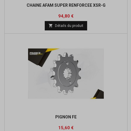
CHAINE AFAM SUPER RENFORCEE XSR-G
Prix
Prix
94,80 €
de

Détails du produit
base
PIGNON FE
Prix
Prix
15,60 €