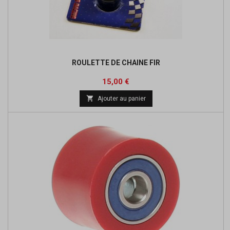
ROULETTE DE CHAINE FIR
Prix
15,00 €

Ajouter au panier