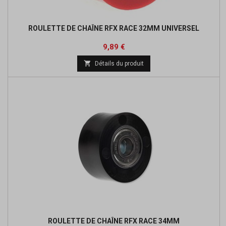
ROULETTE DE CHAÎNE RFX RACE 32MM UNIVERSEL
Prix
Prix
9,89 €
de

Détails du produit
base
ROULETTE DE CHAÎNE RFX RACE 34MM