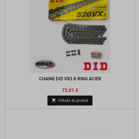
CHAINE DID VX3 X-RING ACIER
Prix
Prix
73,01 €
de

Détails du produit
base