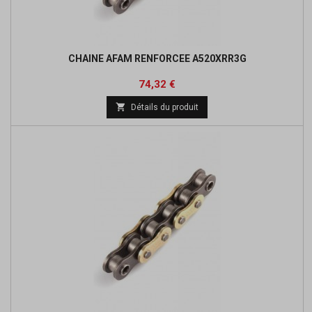
CHAINE AFAM RENFORCEE A520XRR3G
Prix
Prix
74,32 €
de

Détails du produit
base