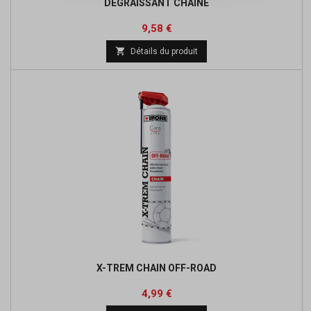
DEGRAISSANT CHAINE
Prix
Prix
9,58 €
de

Détails du produit
base
X-TREM CHAIN OFF-ROAD
Prix
Prix
4,99 €
de