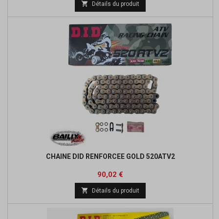

Détails du produit
base
CHAINE DID RENFORCEE GOLD 520ATV2
Prix
Prix
90,02 €
de

Détails du produit
base