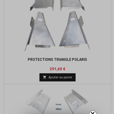
PROTECTIONS TRIANGLE POLARIS
Prix
Prix
291,60 €
de

Ajouter au panier
base
X