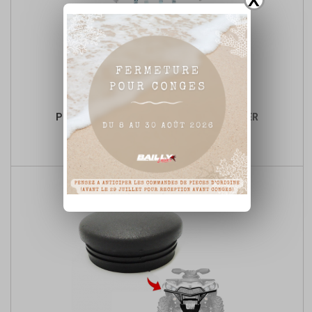
PROTECTIONS TRIANGLE POLARIS RANGER
Prix

Ajouter au panier
de
base