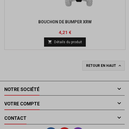
BOUCHON DE BUMPER XRW
Prix
Prix
4,21 €
de

Détails du produit
base

RETOUR EN HAUT

NOTRE SOCIÉTÉ

VOTRE COMPTE

CONTACT