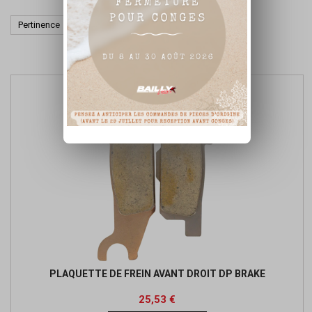

Pertinence
Affichage 1-2 de 2 article(s)
PLAQUETTE DE FREIN AVANT DROIT DP BRAKE
Prix
Prix
25,53 €