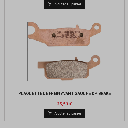
de

Ajouter au panier
base
PLAQUETTE DE FREIN AVANT GAUCHE DP BRAKE
Prix
Prix
25,53 €
de

Ajouter au panier
base