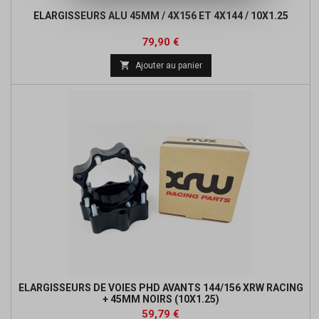
ELARGISSEURS ALU 45MM / 4X156 ET 4X144 / 10X1.25
Prix
79,90 €

Ajouter au panier
ELARGISSEURS DE VOIES PHD AVANTS 144/156 XRW RACING
+ 45MM NOIRS (10X1.25)
Prix
Prix
59,79 €