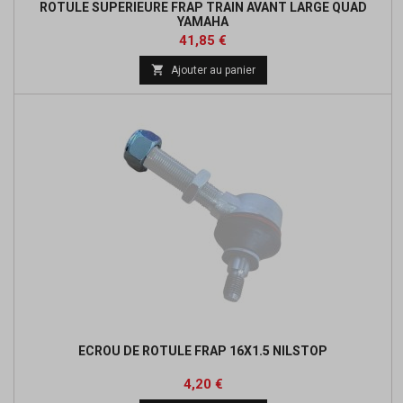
ROTULE SUPERIEURE FRAP TRAIN AVANT LARGE QUAD
YAMAHA
Prix
Prix
41,85 €
de

Ajouter au panier
base
ECROU DE ROTULE FRAP 16X1.5 NILSTOP
Prix
4,20 €