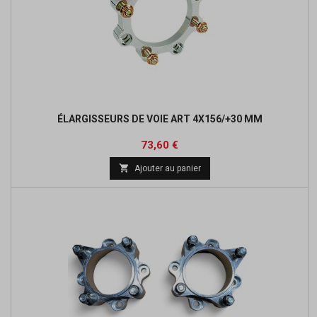
ÉLARGISSEURS DE VOIE ART 4X156/+30 MM
Prix
Prix
73,60 €
de

Ajouter au panier
base