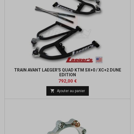
TRAIN AVANT LAEGER'S QUAD KTM SX+0 / XC+2 DUNE
EDITION
Prix
Prix
792,00 €
de

Ajouter au panier
base