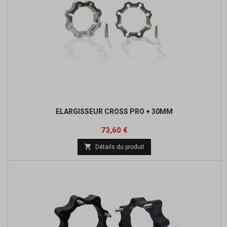
ELARGISSEUR CROSS PRO + 30MM
Prix
Prix
73,60 €
de

Détails du produit
base