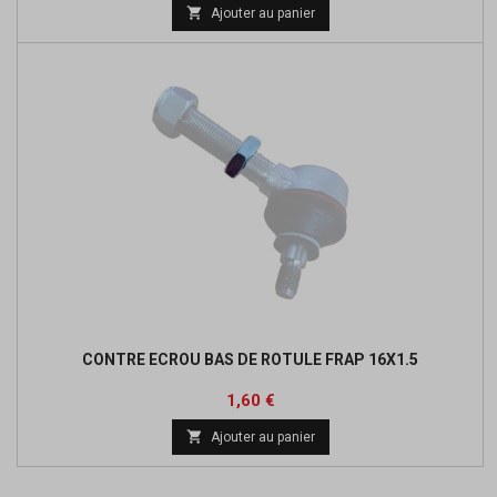

Ajouter au panier
CONTRE ECROU BAS DE ROTULE FRAP 16X1.5
Prix
1,60 €

Ajouter au panier