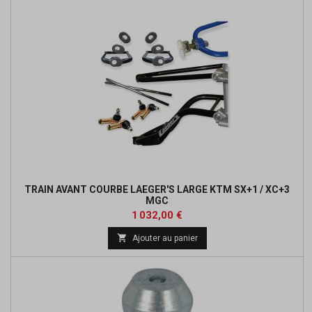
TRAIN AVANT COURBE LAEGER'S LARGE KTM SX+1 / XC+3
MGC
Prix
Prix
1 032,00 €
de

Ajouter au panier
base