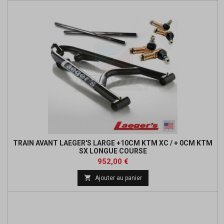
TRAIN AVANT LAEGER'S LARGE +10CM KTM XC / + 0CM KTM
SX LONGUE COURSE
Prix
Prix
952,00 €
de

Ajouter au panier
base