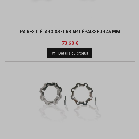
PAIRES D ÉLARGISSEURS ART ÉPAISSEUR 45 MM
Prix
Prix
73,60 €
de

Détails du produit
base