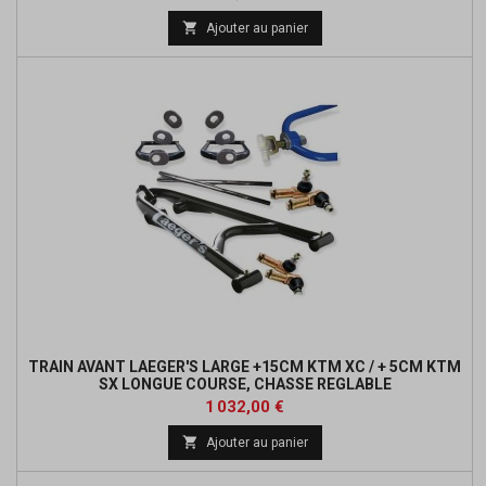
de

Ajouter au panier
base
TRAIN AVANT LAEGER'S LARGE +15CM KTM XC / + 5CM KTM
SX LONGUE COURSE, CHASSE REGLABLE
Prix
Prix
1 032,00 €
de

Ajouter au panier
base