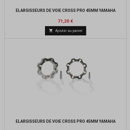
ELARGISSEURS DE VOIE CROSS PRO 45MM YAMAHA
Prix
Prix
71,20 €
de

Ajouter au panier
base
ELARGISSEURS DE VOIE CROSS PRO 45MM YAMAHA