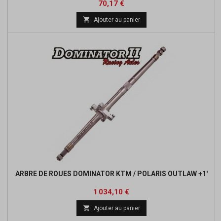
Prix
Prix
70,17 €
de

Ajouter au panier
base
ARBRE DE ROUES DOMINATOR KTM / POLARIS OUTLAW +1'
Prix
Prix
1 034,10 €
de

Ajouter au panier
base