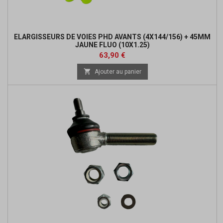
ELARGISSEURS DE VOIES PHD AVANTS (4X144/156) + 45MM
JAUNE FLUO (10X1.25)
Prix
Prix
63,90 €
de

Ajouter au panier
base