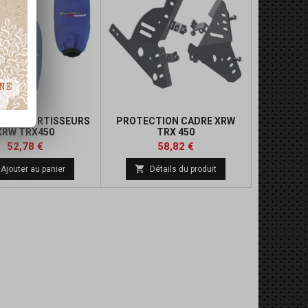
S D'AMORTISSEURS
PROTECTION CADRE XRW
XRW TRX450
TRX 450
Prix
Prix
Prix
Prix
52,78 €
58,82 €
de
de

Ajouter au panier
Détails du produit
base
base