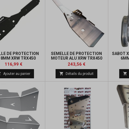
LLE DE PROTECTION
SEMELLE DE PROTECTION
SABOT X
 8MM XRW TRX450
MOTEUR ALU XRW TRX450
6MM
Prix
Prix
Prix
Prix
116,99 €
243,56 €
de
de



Ajouter au panier
Détails du produit
base
base