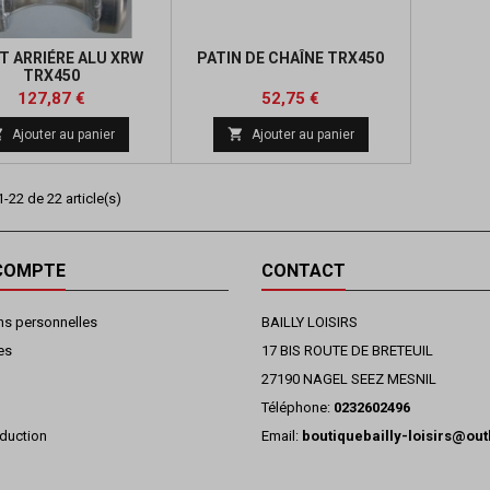
T ARRIÉRE ALU XRW
PATIN DE CHAÎNE TRX450
TRX450
Prix
Prix
Prix
Prix
127,87 €
52,75 €
de
de


Ajouter au panier
Ajouter au panier
base
base
-22 de 22 article(s)
COMPTE
CONTACT
ns personnelles
BAILLY LOISIRS
es
17 BIS ROUTE DE BRETEUIL
27190 NAGEL SEEZ MESNIL
Téléphone:
0232602496
duction
Email:
boutiquebailly-loisirs@ou