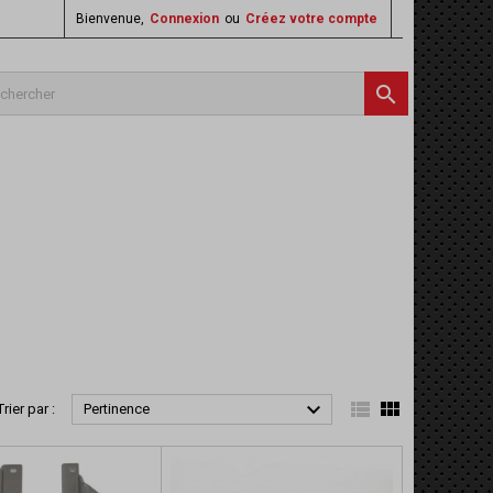
Bienvenue,
Connexion
ou
Créez votre compte




Trier par :
Pertinence