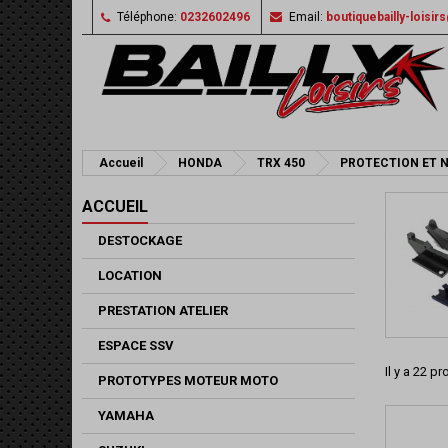
Téléphone:
0232602496
Email:
boutiquebailly-loisi
Accueil
HONDA
TRX 450
PROTECTION ET 
ACCUEIL
DESTOCKAGE
LOCATION
PRESTATION ATELIER
ESPACE SSV
Il y a 22 pr
PROTOTYPES MOTEUR MOTO
YAMAHA