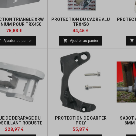
TION TRIANGLE XRW
PROTECTION DU CADRE ALU
PROTECT
NIUM POUR TRX450
TRX450
Prix
Prix
Prix
Prix
75,83 €
44,45 €
de
de



Ajouter au panier
Ajouter au panier
base
base
UE DE DÉRAPAGE DU
PROTECTION DE CARTER
SABOT 
OSCILLANT ROBUSTE
POLY
6MM 
BULLET LINE
Prix
Prix
Prix
Prix
228,97 €
55,87 €