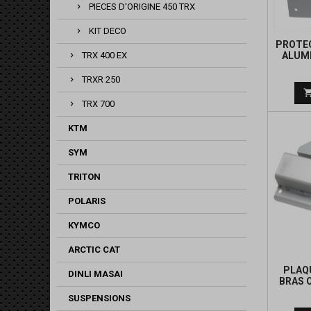
PIECES D'ORIGINE 450 TRX
KIT DECO
PROTEC
ALUMI
TRX 400 EX
TRXR 250
TRX 700
KTM
SYM
TRITON
POLARIS
KYMCO
ARCTIC CAT
PLAQ
DINLI MASAI
BRAS 
SUSPENSIONS