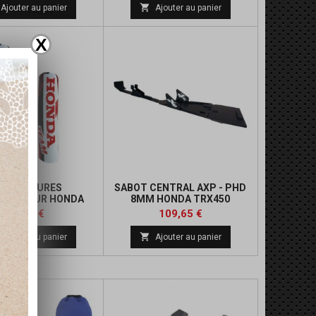
de
de

Ajouter au panier
Ajouter au panier
base
base
X
OUVERTURES
SABOT CENTRAL AXP - PHD
RTISSEUR HONDA
8MM HONDA TRX450
ONDA TRX 450/400
Prix
Prix
Prix
40,00 €
109,65 €
de

Ajouter au panier
Ajouter au panier
base