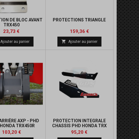
ION DE BLOC AVANT
PROTECTIONS TRIANGLE
TRX450
Prix
Prix
Prix
Prix
23,73 €
159,36 €
de
de

Ajouter au panier
Ajouter au panier
base
base
ARRIÈRE AXP - PHD
PROTECTION INTEGRALE
HONDA TRX450R
CHASSIS PHD HONDA TRX
450R
Prix
Prix
Prix
Prix
103,20 €
95,20 €