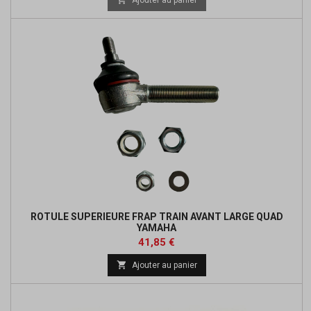
ROTULE SUPERIEURE FRAP TRAIN AVANT LARGE QUAD
YAMAHA
Prix
Prix
41,85 €
de

Ajouter au panier
base