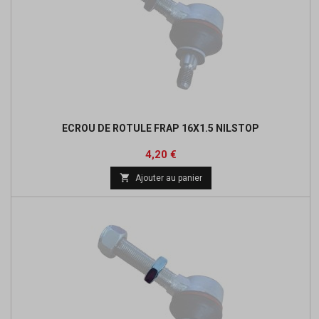
ECROU DE ROTULE FRAP 16X1.5 NILSTOP
Prix
4,20 €

Ajouter au panier