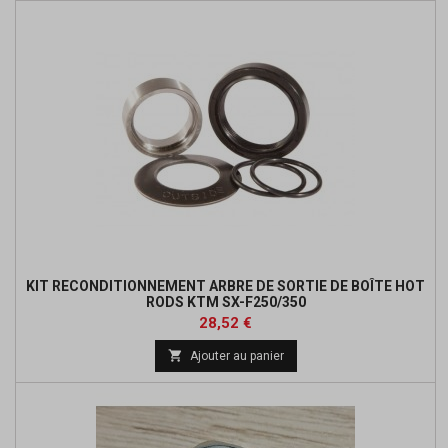
KIT RECONDITIONNEMENT ARBRE DE SORTIE DE BOÎTE HOT
RODS KTM SX-F250/350
Prix
Prix
28,52 €
de

Ajouter au panier
base