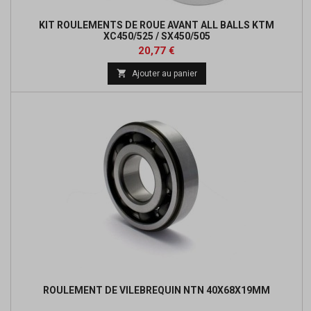
KIT ROULEMENTS DE ROUE AVANT ALL BALLS KTM
XC450/525 / SX450/505
Prix
Prix
20,77 €
de

Ajouter au panier
base
ROULEMENT DE VILEBREQUIN NTN 40X68X19MM