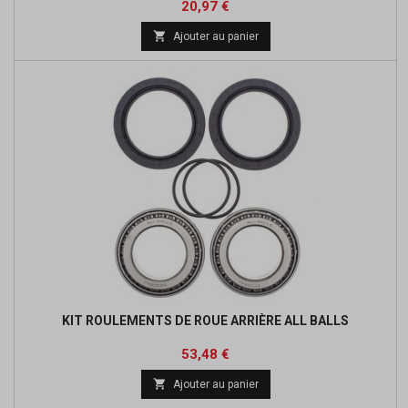
Prix
Prix
20,97 €
de

Ajouter au panier
base
KIT ROULEMENTS DE ROUE ARRIÈRE ALL BALLS
Prix
Prix
53,48 €
de

Ajouter au panier
base