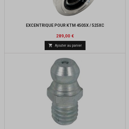
EXCENTRIQUE POUR KTM 450SX / 525XC
Prix
289,00 €

Ajouter au panier