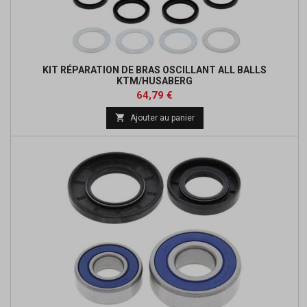
KIT RÉPARATION DE BRAS OSCILLANT ALL BALLS
KTM/HUSABERG
Prix
Prix
64,79 €
de

Ajouter au panier
base