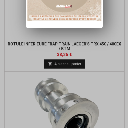
ROTULE INFERIEURE FRAP TRAIN LAEGER'S TRX 450 / 400EX
/ KTM
Prix
Prix
38,25 €
de

Ajouter au panier
base