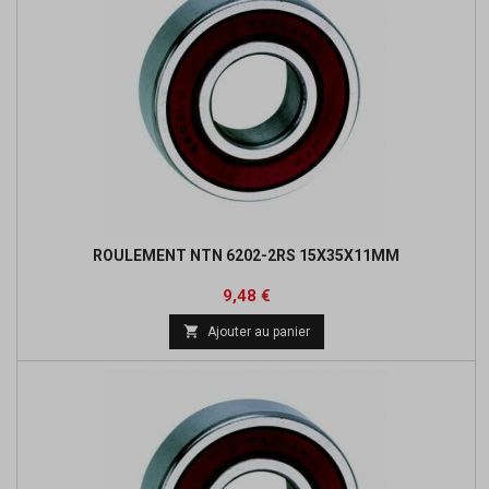
ROULEMENT NTN 6202-2RS 15X35X11MM
Prix
Prix
9,48 €
de

Ajouter au panier
base