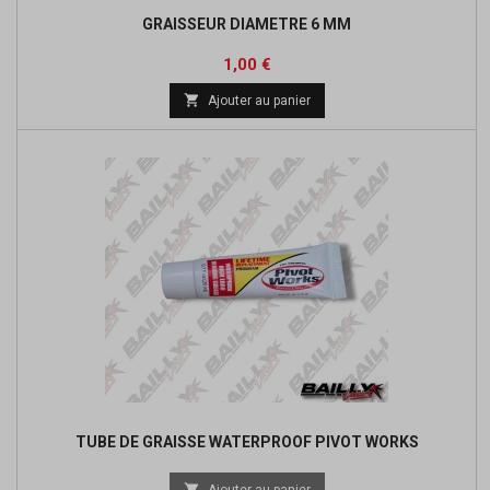
GRAISSEUR DIAMETRE 6 MM
Prix
1,00 €

Ajouter au panier
TUBE DE GRAISSE WATERPROOF PIVOT WORKS

Ajouter au panier