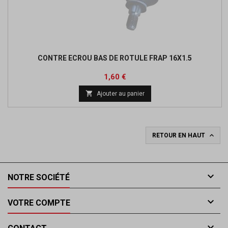
CONTRE ECROU BAS DE ROTULE FRAP 16X1.5
Prix
1,60 €

Ajouter au panier

RETOUR EN HAUT

NOTRE SOCIÉTÉ

VOTRE COMPTE
