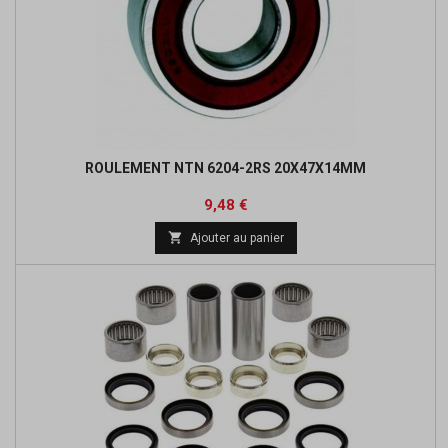
ROULEMENT NTN 6204-2RS 20X47X14MM
Prix
Prix
9,48 €
de

Ajouter au panier
base