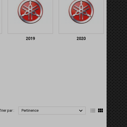
2019
2020



Trier par :
Pertinence