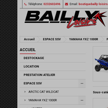
Téléphone:
0232602496
Email:
boutiquebailly-loisi
Accueil
ESPACE SSV
YAMAHA YXZ 1000R
P
ACCUEIL
DESTOCKAGE
LOCATION
PRESTATION ATELIER
ESPACE SSV
ARCTIC CAT WILDCAT
Sous-cat
YAMAHA YXZ 1000R