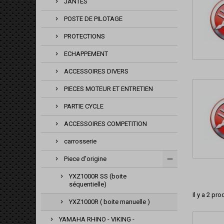
JANTES
POSTE DE PILOTAGE
PROTECTIONS
ECHAPPEMENT
ACCESSOIRES DIVERS
PIECES MOTEUR ET ENTRETIEN
PARTIE CYCLE
ACCESSOIRES COMPETITION
carrosserie
Piece d'origine
YXZ1000R SS (boite
séquentielle)
Il y a 2 pro
YXZ1000R ( boite manuelle )
YAMAHA RHINO - VIKING -