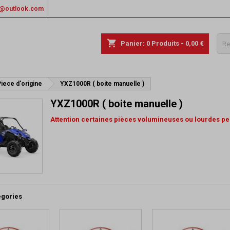
rs@outlook.com
shopping_cart
Panier:
0
Produits - 0,00 €
iece d'origine
YXZ1000R ( boite manuelle )
YXZ1000R ( boite manuelle )
Attention certaines pièces volumineuses ou lourdes peu
égories