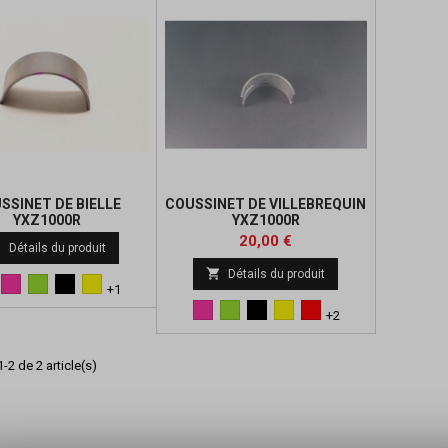
SSINET DE BIELLE
COUSSINET DE VILLEBREQUIN
YXZ1000R
YXZ1000R
Prix
20,00 €

Détails du produit

Détails du produit
eu
Rose
Vert
Noir
Jaune
+1
Rose
Vert
Noir
Jaune
Rouge
+2
-2 de 2 article(s)