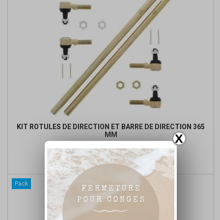
KIT ROTULES DE DIRECTION ET BARRE DE DIRECTION 365
MM
X
Prix
Prix
136,46 €
de

Ajouter au panier
base
Pack