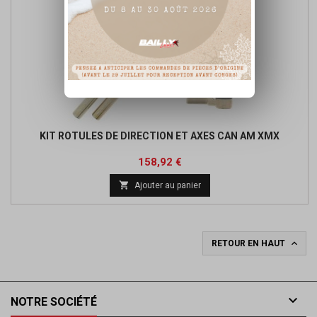
KIT ROTULES DE DIRECTION ET AXES CAN AM XMX
Prix
Prix
158,92 €
de

Ajouter au panier
base

RETOUR EN HAUT

NOTRE SOCIÉTÉ