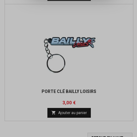
PORTE CLÉ BAILLY LOISIRS
Prix
3,00 €

Ajouter au panier