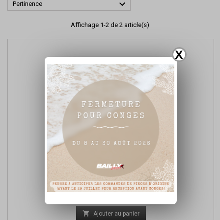

Pertinence
Affichage 1-2 de 2 article(s)
X
AMPOULE DE VOYANT 12V 1.2 W
Prix
5,00 €

Ajouter au panier