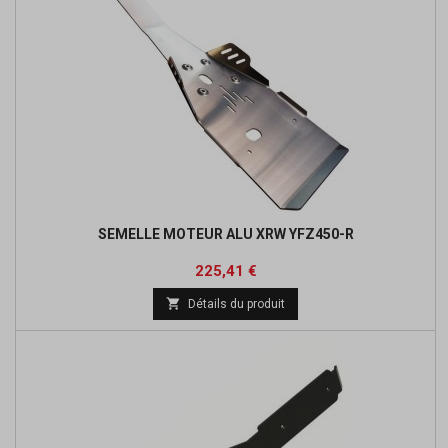
SEMELLE MOTEUR ALU XRW YFZ450-R
Prix
Prix
225,41 €
de

Détails du produit
base