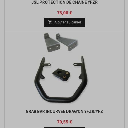
JSL PROTECTION DE CHAINE YFZR
Prix
75,00 €

Ajouter au panier
GRAB BAR INCURVEE DRAG'ON YFZR/YFZ
Prix
Prix
70,55 €