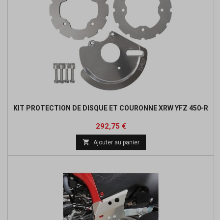
KIT PROTECTION DE DISQUE ET COURONNE XRW YFZ 450-R
Prix
Prix
292,75 €
de

Ajouter au panier
base