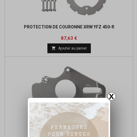
PROTECTION DE COURONNE XRW YFZ 450-R
Prix
Prix
87,63 €
de

Ajouter au panier
base
X