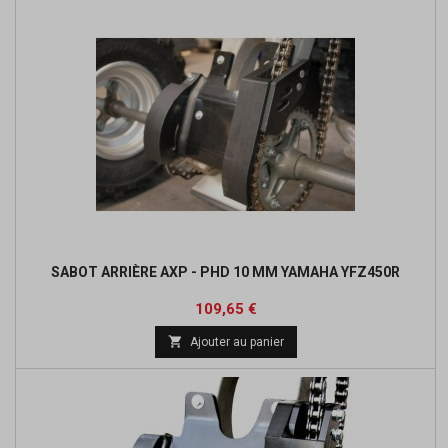
SABOT ARRIÈRE AXP - PHD 10 MM YAMAHA YFZ450R
Prix
Prix
109,65 €
de

Ajouter au panier
base