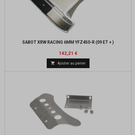
SABOT XRW RACING 6MM YFZ450-R (09 ET + )
Prix
Prix
142,21 €
de

Ajouter au panier
base