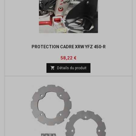
PROTECTION CADRE XRW YFZ 450-R
Prix
Prix
58,22 €
de

Détails du produit
base