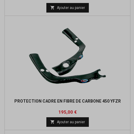
de

Ajouter au panier
base
PROTECTION CADRE EN FIBRE DE CARBONE 450 YFZR
Prix
195,00 €

Ajouter au panier