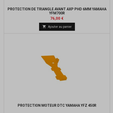
PROTECTION DE TRIANGLE AVANT AXP PHD 6MM YAMAHA
YFM700R
Prix
Prix
76,00 €
de

Ajouter au panier
base
PROTECTION MOTEUR DTC YAMAHA YFZ 450R