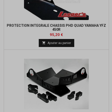
PROTECTION INTEGRALE CHASSIS PHD QUAD YAMAHA YFZ
450R
Prix
Prix
95,20 €
de

Ajouter au panier
base