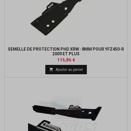
SEMELLE DE PROTECTION PHD XRW : 8MM POUR YFZ450-R
2009 ET PLUS
Prix
Prix
115,86 €
de

Ajouter au panier
base