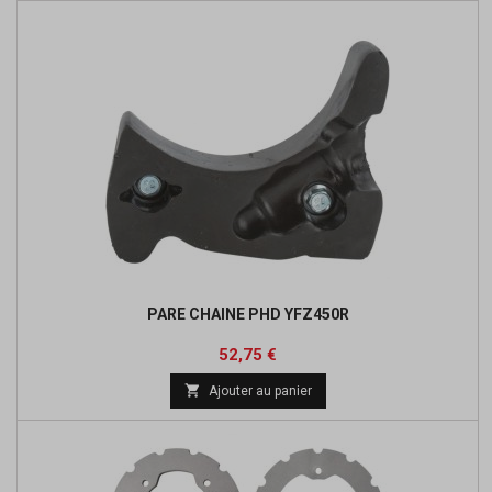
PARE CHAINE PHD YFZ450R
Prix
Prix
52,75 €
de

Ajouter au panier
base