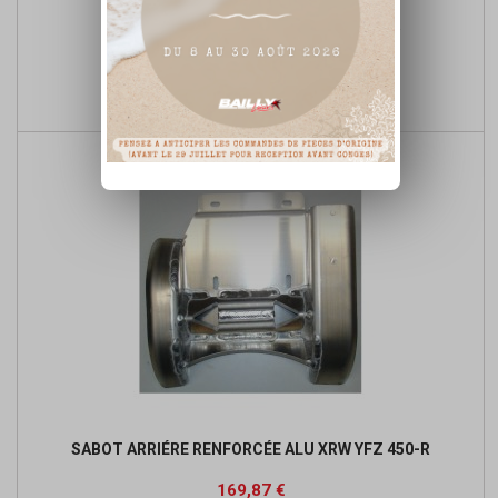
PROTECTION DE DISQUE XRW YFZ 450-R
Prix
Prix
231,41 €
de

Ajouter au panier
base
SABOT ARRIÉRE RENFORCÉE ALU XRW YFZ 450-R
Prix
Prix
169,87 €