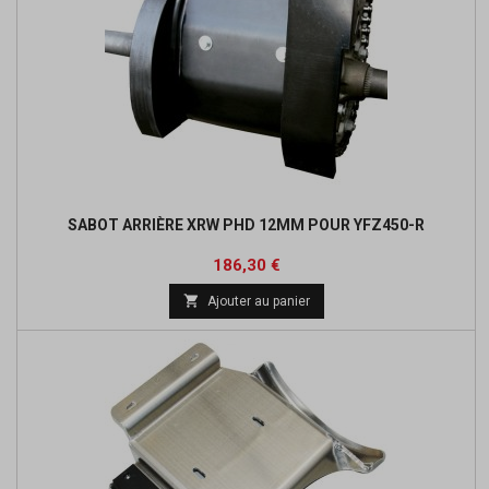
SABOT ARRIÈRE XRW PHD 12MM POUR YFZ450-R
Prix
Prix
186,30 €
de

Ajouter au panier
base