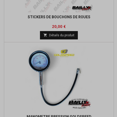
STICKERS DE BOUCHONS DE ROUES
Prix
20,00 €

Détails du produit
MANOMETRE PRESSION GOLDSPEED