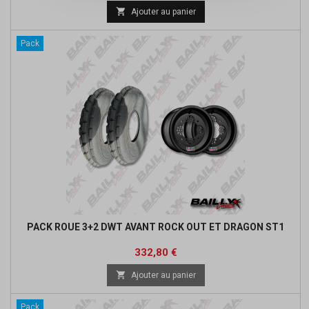
de

Ajouter au panier
base
Pack
PACK ROUE 3+2 DWT AVANT ROCK OUT ET DRAGON ST1
Prix
Prix
332,80 €
de

Ajouter au panier
base
Pack