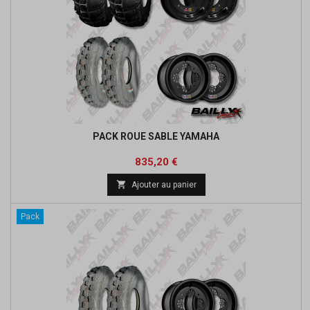
PACK ROUE SABLE YAMAHA
Prix
Prix
835,20 €
de

Ajouter au panier
base
Pack