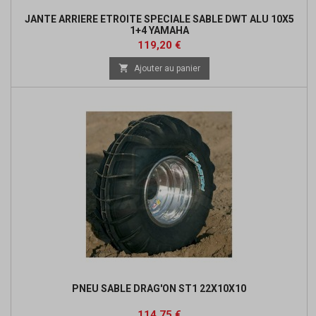
JANTE ARRIERE ETROITE SPECIALE SABLE DWT ALU 10X5
1+4 YAMAHA
Prix
Prix
119,20 €
de

Ajouter au panier
base
PNEU SABLE DRAG'ON ST1 22X10X10
Prix
Prix
114,75 €