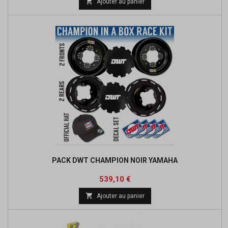

Ajouter au panier
base
PACK DWT CHAMPION NOIR YAMAHA
Prix
Prix
539,10 €
de

Ajouter au panier
base