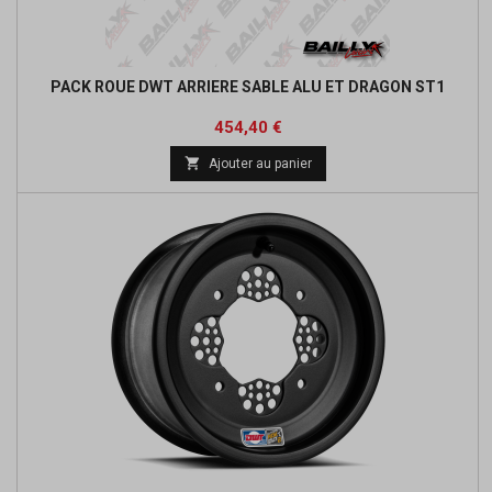
PACK ROUE DWT ARRIERE SABLE ALU ET DRAGON ST1
Prix
Prix
454,40 €
de

Ajouter au panier
base