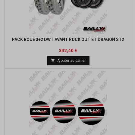
PACK ROUE 3+2 DWT AVANT ROCK OUT ET DRAGON ST2
Prix
Prix
342,40 €
de

Ajouter au panier
base