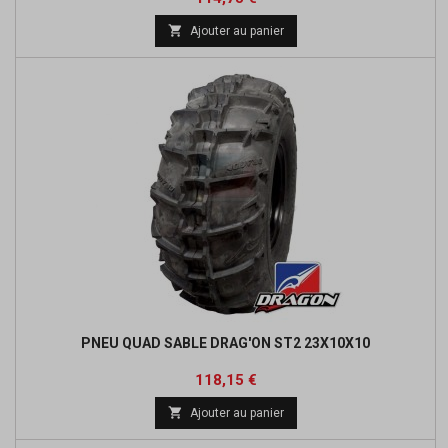
de

Ajouter au panier
base
PNEU QUAD SABLE DRAG'ON ST2 23X10X10
Prix
Prix
118,15 €
de

Ajouter au panier
base