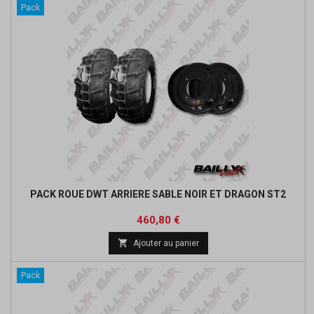
Pack
PACK ROUE DWT ARRIERE SABLE NOIR ET DRAGON ST2
Prix
Prix
460,80 €
de

Ajouter au panier
base
Pack