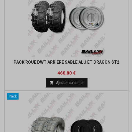
PACK ROUE DWT ARRIERE SABLE ALU ET DRAGON ST2
Prix
Prix
460,80 €
de

Ajouter au panier
base
Pack