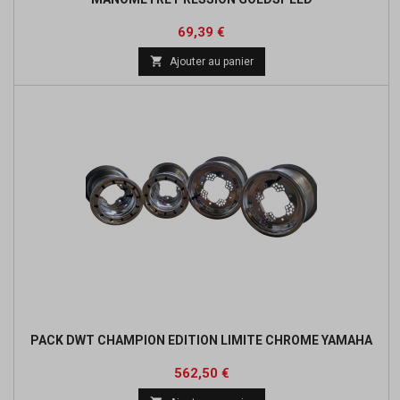
Prix
Prix
69,39 €
de

Ajouter au panier
base
PACK DWT CHAMPION EDITION LIMITE CHROME YAMAHA
Prix
Prix
562,50 €
de