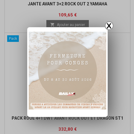
JANTE AVANT 3+2 ROCK OUT 2 YAMAHA
Prix
Prix
109,65 €
de
X

Ajouter au panier
base
Pack
PACK ROUE 4+1 DWT AVANT ROCK OUT ET DRAGON ST1
Prix
Prix
332,80 €