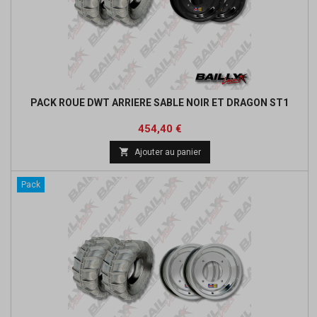
PACK ROUE DWT ARRIERE SABLE NOIR ET DRAGON ST1
Prix
Prix
454,40 €
de

Ajouter au panier
base
Pack