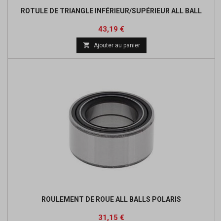
ROTULE DE TRIANGLE INFÉRIEUR/SUPÉRIEUR ALL BALL
Prix
Prix
43,19 €
de

Ajouter au panier
base
ROULEMENT DE ROUE ALL BALLS POLARIS
Prix
Prix
31,15 €