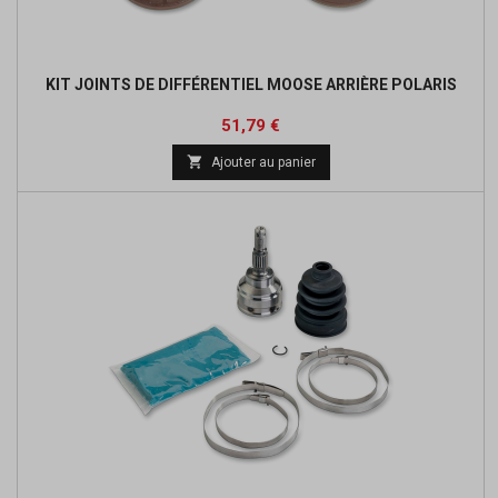
KIT JOINTS DE DIFFÉRENTIEL MOOSE ARRIÈRE POLARIS
Prix
Prix
51,79 €
de

Ajouter au panier
base