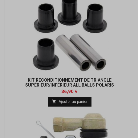
KIT RECONDITIONNEMENT DE TRIANGLE
SUPÉRIEUR/INFÉRIEUR ALL BALLS POLARIS
Prix
Prix
36,90 €
de

Ajouter au panier
base