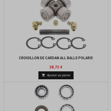
CROISILLON DE CARDAN ALL BALLS POLARIS
Prix
Prix
28,72 €
de

Ajouter au panier
base