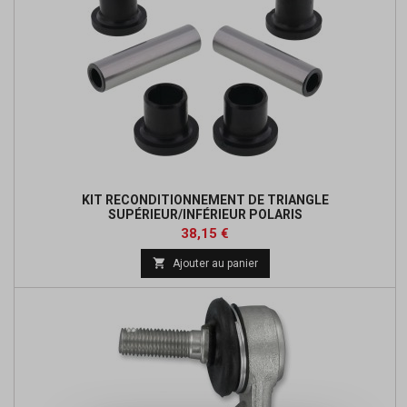
KIT RECONDITIONNEMENT DE TRIANGLE
SUPÉRIEUR/INFÉRIEUR POLARIS
Prix
Prix
38,15 €
de

Ajouter au panier
base