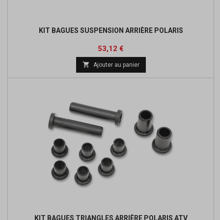
KIT BAGUES SUSPENSION ARRIÈRE POLARIS
Prix
53,12 €

Ajouter au panier
KIT BAGUES TRIANGLES ARRIÈRE POLARIS ATV