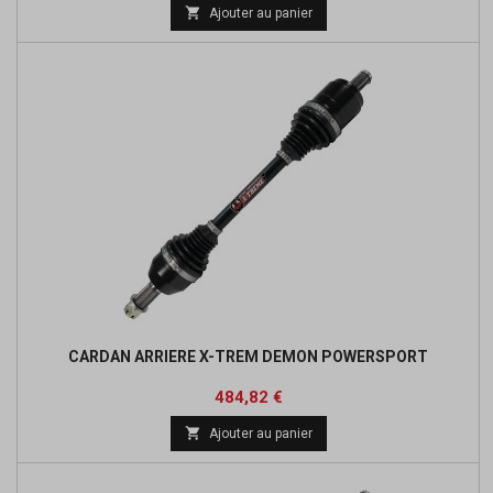
de

Ajouter au panier
base
CARDAN ARRIERE X-TREM DEMON POWERSPORT
Prix
Prix
484,82 €
de

Ajouter au panier
base