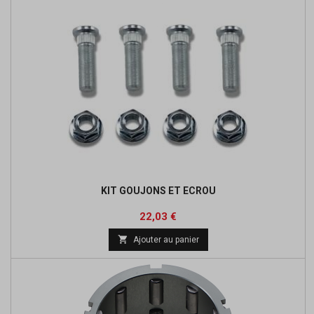
KIT GOUJONS ET ECROU
Prix
Prix
22,03 €
de

Ajouter au panier
base