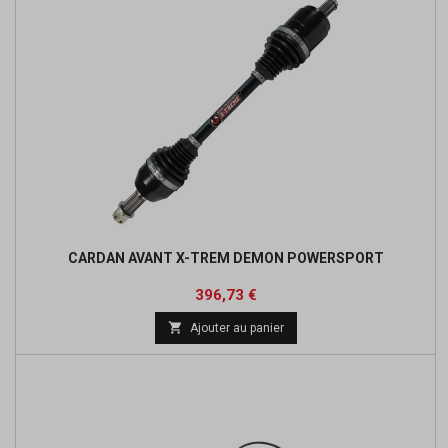
CARDAN AVANT X-TREM DEMON POWERSPORT
Prix
Prix
396,73 €
de

Ajouter au panier
base