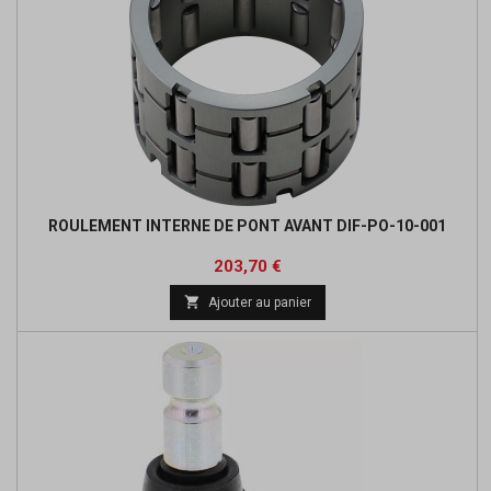
ROULEMENT INTERNE DE PONT AVANT DIF-PO-10-001
Prix
203,70 €

Ajouter au panier