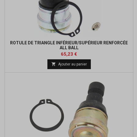
ROTULE DE TRIANGLE INFÉRIEUR/SUPÉRIEUR RENFORCÉE
ALL BALL
Prix
Prix
65,23 €
de

Ajouter au panier
base