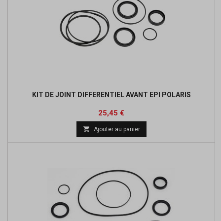
KIT DE JOINT DIFFERENTIEL AVANT EPI POLARIS
Prix
25,45 €

Ajouter au panier