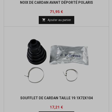
NOIX DE CARDAN AVANT DÉPORTÉ POLARIS
Prix
Prix
71,95 €
de

Ajouter au panier
base
SOUFFLET DE CARDAN TAILLE 19.1X72X104
Prix
Prix
17,21 €