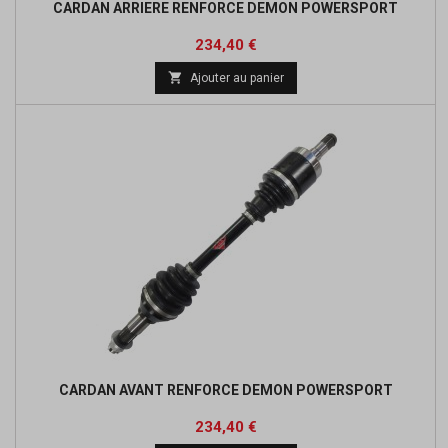
CARDAN ARRIERE RENFORCE DEMON POWERSPORT
Prix
Prix
234,40 €
de

Ajouter au panier
base
CARDAN AVANT RENFORCE DEMON POWERSPORT
Prix
Prix
234,40 €