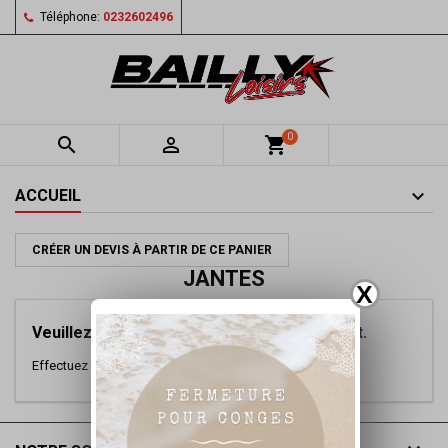
Téléphone:
0232602496
0


shopping_cart
ACCUEIL
CRÉER UN DEVIS À PARTIR DE CE PANIER
JANTES
X
Veuillez nous excuser pour le désagrément.
Effectuez une nouvelle recherche